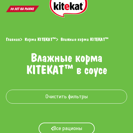
Открыть
Откр
поиск
меню
Главная
Корма KITEKAT™
Влажные корма KITEKAT™
Влажные корма
KITEKAT™ в соусе
Очистить фильтры
Все рационы