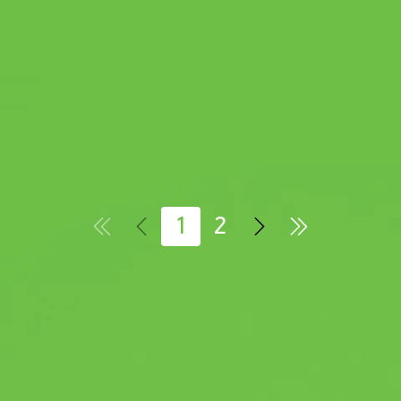
Эти сочные ароматные и аппетитные
кусочки, с соусом или в желе, составляют
конкуренцию хрустящим сухим гранулам.
Но, возможно, они вовсе не конкуренты, а
прекрасно дополняющие друг друга
варианты?
1
2