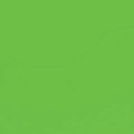
Обсудим, можно ли кошкам «натуралку», а
также как правильно перевести ее на
сбалансированный готовый корм.