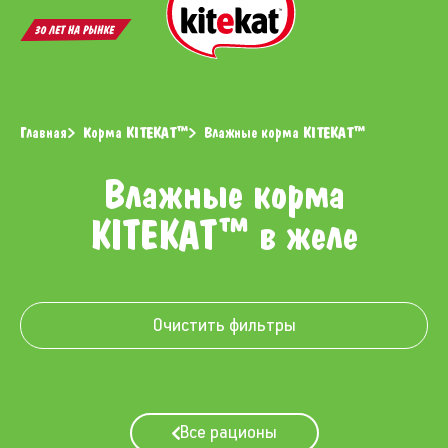
Открыть
Откр
поиск
меню
Главная
Корма KITEKAT™
Влажные корма KITEKAT™
Влажные корма
KITEKAT™ в желе
Очистить фильтры
Все рационы