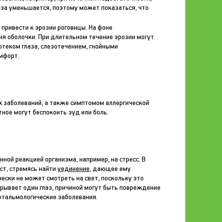
аза уменьшается, поэтому может показаться, что
привести к эрозии роговицы. На фоне
я оболочки. При длительном течение эрозии могут
теком глаза, слезотечением, гнойными
мфорт.
х заболеваний, а также симптомом аллергической
тное могут беспокоить зуд или боль.
ой реакцией организма, например, на стресс. В
ст, стремясь найти
уединение
, дающее ему
ески не может смотреть на свет, поскольку это
крывает один глаз, причиной могут быть повреждение
офтальмологические заболевания.