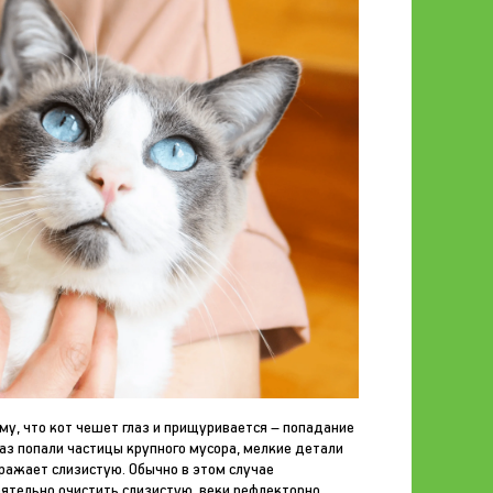
му, что кот чешет глаз и прищуривается – попадание
аз попали частицы крупного мусора, мелкие детали
ражает слизистую. Обычно в этом случае
оятельно очистить слизистую, веки рефлекторно