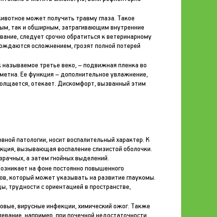
животное может получить травму глаза. Такое
ым, так и обширным, затрагивающим внутренние
ивание, следует срочно обратиться к ветеринарному
овождаются осложнением, грозят полной потерей
к называемое третье веко, – подвижная пленка во
аметна. Ее функция – дополнительное увлажнение,
толщается, отекает. Дискомфорт, вызванный этим
вной патологии, носит воспалительный характер. К
кция, вызывающая воспаление слизистой оболочки.
зрачных, а затем гнойных выделений.
возникает на фоне постоянно повышенного
ов, который может указывать на развитие глаукомы.
ы, трудности с ориентацией в пространстве,
ковые, вирусные инфекции, химический ожог. Также
евание, например, при почечной недостаточности,