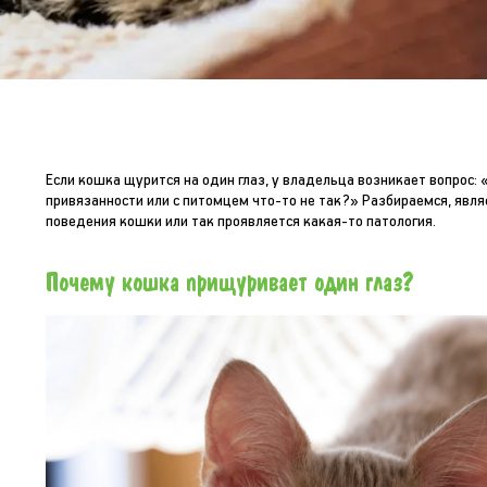
Если кошка щурится на один глаз, у владельца возникает вопрос:
привязанности или с питомцем что-то не так?» Разбираемся, явля
поведения кошки или так проявляется какая-то патология.
Почему кошка прищуривает один глаз?