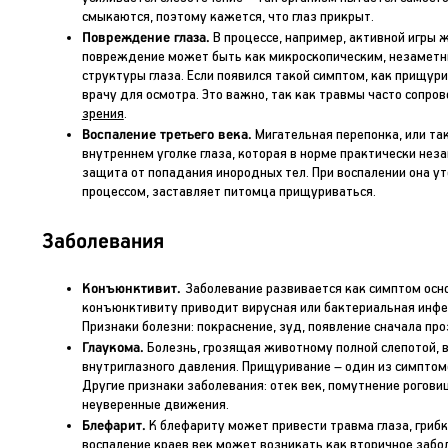
смыкаются, поэтому кажется, что глаз прикрыт.
Повреждение глаза.
В процессе, например, активной игры 
повреждение может быть как микроскопическим, незаметн
структуры глаза. Если появился такой симптом, как прищур
врачу для осмотра. Это важно, так как травмы часто сопр
зрения
.
Воспаление третьего века.
Мигательная перепонка, или та
внутреннем уголке глаза, которая в норме практически нез
защита от попадания инородных тел. При воспалении она у
процессом, заставляет питомца прищуриваться.
Заболевания
Конъюнктивит.
Заболевание развивается как симптом осно
конъюнктивиту приводит вирусная или бактериальная инфе
Признаки болезни: покраснение, зуд, появление сначала про
Глаукома.
Болезнь, грозящая животному полной слепотой, 
внутриглазного давления. Прищуривание – один из симптом
Другие признаки заболевания: отек век, помутнение роговиц
неуверенные движения.
Блефарит.
К блефариту может привести травма глаза, гриб
воспаление краев век может возникать как вторичное забол