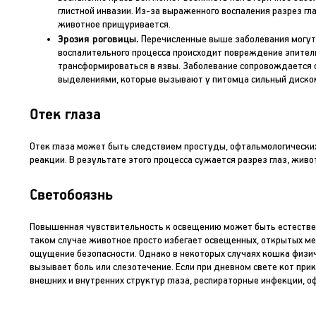
глистной инвазии. Из-за выраженного воспаления разрез гл
животное прищуривается.
Эрозия роговицы.
Перечисленные выше заболевания могут 
воспалительного процесса происходит повреждение эпители
трансформироваться в язвы. Заболевание сопровождается о
выделениями, которые вызывают у питомца сильный диско
Отек глаза
Отек глаза может быть следствием простуды, офтальмологически
реакции. В результате этого процесса сужается разрез глаз, живо
Светобоязнь
Повышенная чувствительность к освещению может быть естественн
таком случае животное просто избегает освещенных, открытых ме
ощущение безопасности. Однако в некоторых случаях кошка физич
вызывает боль или слезотечение. Если при дневном свете кот при
внешних и внутренних структур глаза, респираторные инфекции, 