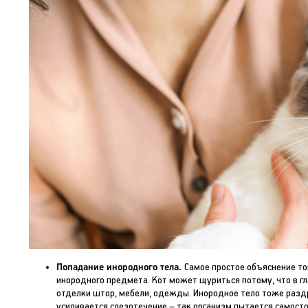
Попадание инородного тела.
Самое простое объяснение то
инородного предмета. Кот может щуриться потому, что в гл
отделки штор, мебели, одежды. Инородное тело тоже разд
усиливается слезотечение – так организм пытается самост