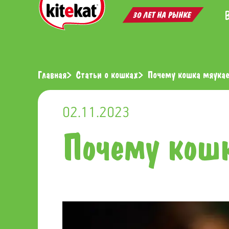
Главная
Статьи о кошках
Почему кошка мяукае
02.11.2023
Почему кошк