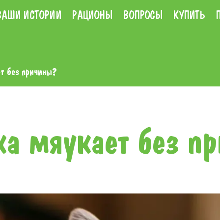
ВАШИ ИСТОРИИ
РАЦИОНЫ
ВОПРОСЫ
КУПИТЬ
т без причины?
а мяукает без п