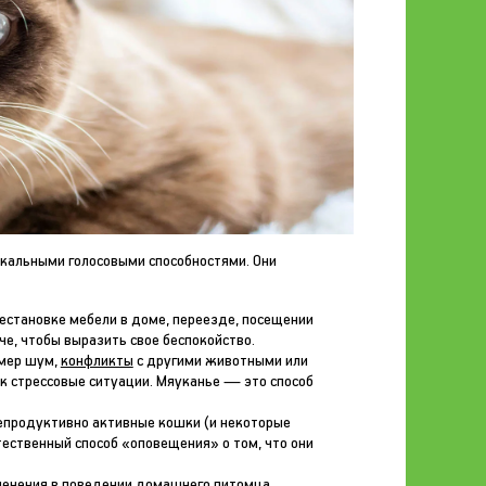
икальными голосовыми способностями. Они
рестановке мебели в доме, переезде, посещении
е, чтобы выразить свое беспокойство.
имер шум,
конфликты
с другими животными или
к стрессовые ситуации. Мяуканье — это способ
репродуктивно активные кошки (и некоторые
стественный способ «оповещения» о том, что они
менения в поведении домашнего питомца.