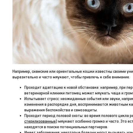
Например, сиамские или ориентальные кошки известны своими ун
выразительно и часто мяукают, чтобы привлечь к себе внимание.
Проходит адаптацию к новой обстановке: например, при пе
ветеринарной клиники питомец может мяукать чаще и громч
Испытывает стресс: неожиданные события или звуки, напр
изменения в распорядке дня, воспринимаются животным ка
выражения беспокойства и самозащиты.
Проходит период половой охоты: во время полового цикла 
стерилизованные
) мяукают особенно громко и часто. Это е
находятся в поиске потенциальных партнеров.
Имеет заболевания: некоторые болезни могут вызывать из