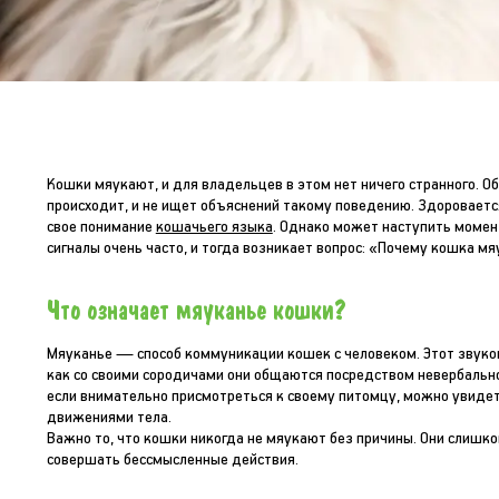
Кошки мяукают, и для владельцев в этом нет ничего странного. Об
происходит, и не ищет объяснений такому поведению. Здороваетс
свое понимание
кошачьего языка
. Однако может наступить момен
сигналы очень часто, и тогда возникает вопрос: «Почему кошка м
Что означает мяуканье кошки?
Мяуканье — способ коммуникации кошек с человеком. Этот звуков
как со своими сородичами они общаются посредством невербальног
если внимательно присмотреться к своему питомцу, можно увиде
движениями тела.
Важно то, что кошки никогда не мяукают без причины. Они слишко
совершать бессмысленные действия.